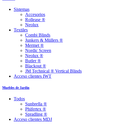
Sistemas
Accesorios
Rollease ®
Neolux
Textiles
Combi Blinds
Junkers & Müllers ®
Mermet ®
Nordic Screen
Neolux ®
Butler ®
Blackout ®
JM Technical ® Vertical Blinds
Acceso clientes IWT
Muebles de Jardín
Todos
Sunbrella ®
Phifertex ®
Spradling ®
Acceso clientes MDJ