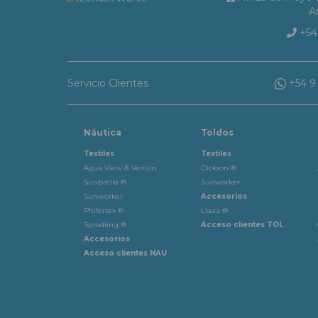
A
+54 
Servicio Clientes
+54 9 
Náutica
Toldos
Textiles
Textiles
Aqua View & Verilon
Dickson ®
Sunbrella ®
Sunworker
Sunworker
Accesorios
Phifertex ®
Llaza ®
Spradling ®
Acceso clientes TOL
Accesorios
Acceso clientes NAU