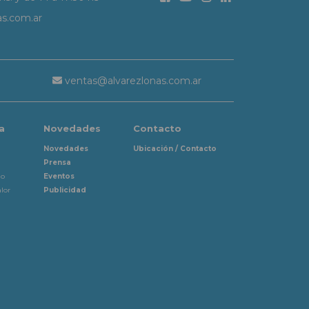
as.com.ar
ventas@alvarezlonas.com.ar
a
Novedades
Contacto
Novedades
Ubicación / Contacto
Prensa
io
Eventos
lor
Publicidad