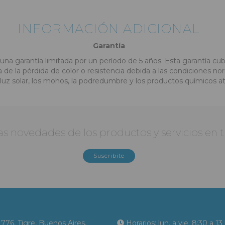
INFORMACIÓN ADICIONAL
Garantía
a garantía limitada por un período de 5 años. Esta garantía cubr
a de la pérdida de color o resistencia debida a las condiciones n
 luz solar, los mohos, la podredumbre y los productos químicos a
 las novedades de los productos y servicios en
Suscribite
776, Tigre, Buenos Aires,
Horarios: lun. a vie. 8:30 a 13