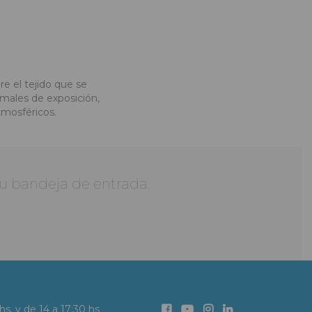
e el tejido que se
ormales de exposición,
tmosféricos.
 tu bandeja de entrada.
 hs. y de 14 a 17:30 hs