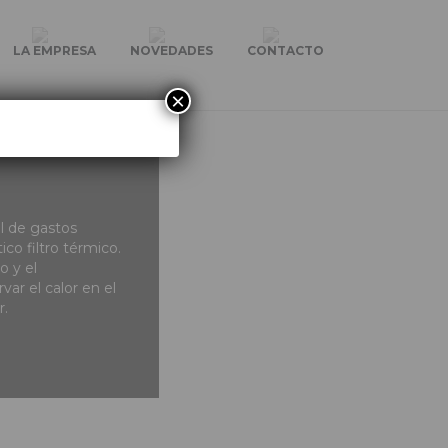
LA EMPRESA
NOVEDADES
CONTACTO
×
ol de gastos
co filtro térmico.
o y el
var el calor en el
r.