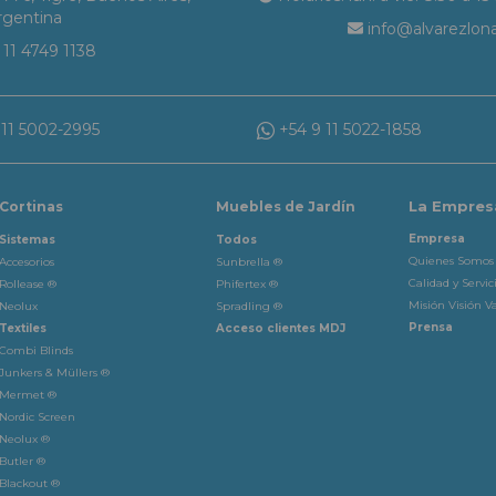
rgentina
info@alvarezlon
11 4749 1138
11 5002-2995
+54 9 11 5022-1858
La Empres
Cortinas
Muebles de Jardín
Empresa
Sistemas
Todos
Quienes Somos
Accesorios
Sunbrella ®
Calidad y Servic
Rollease ®
Phifertex ®
Misión Visión Va
Neolux
Spradling ®
Prensa
Textiles
Acceso clientes MDJ
Combi Blinds
Junkers & Müllers ®
Mermet ®
Nordic Screen
Neolux ®
Butler ®
Blackout ®