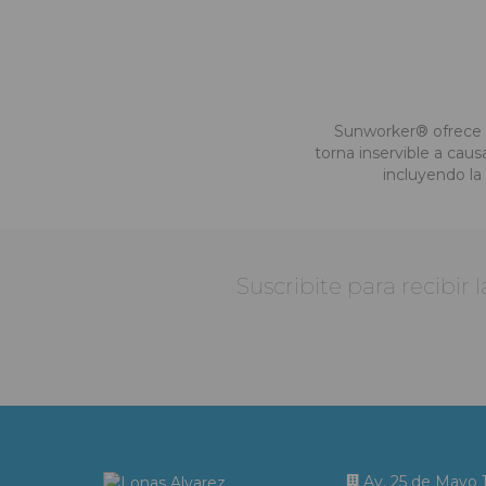
Sunworker® ofrece un
torna inservible a caus
incluyendo la
Suscribite para recibir
Av. 25 de Mayo 1