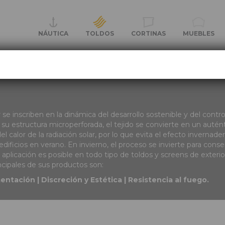
NÁUTICA
CORTINAS
TOLDOS
MUEBLES
se inscriben en la dinámica del desarrollo sostenible y del contr
 su estructura microperforada, el tejido se convierte en un auténti
 calor de la radiación solar, por lo que evita el efecto invernader
dificios en verano. En invierno, el proceso se invierte para conser
Su aplicación es posible en todo tipo de toldos y screens de exterio
incipales de sus productos son:
ntación | Discreción y Estética | Resistencia al fuego.