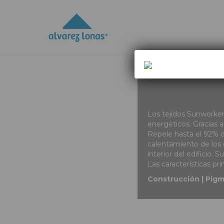
Los tejidos Sunworker 
energéticos. Gracias a
Repele hasta el 92% del
calentamiento de los e
interior del edificio. 
Las características pr
Construcción | Pigme