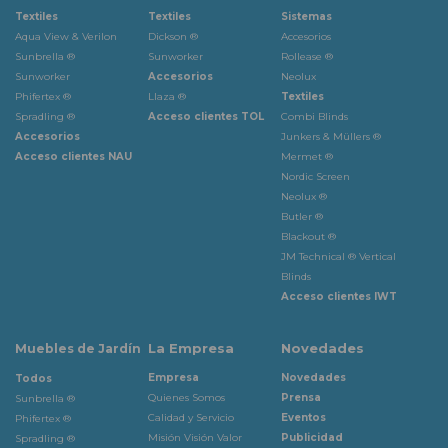
Textiles
Textiles
Sistemas
Aqua View & Verilon
Dickson ®
Accesorios
Sunbrella ®
Sunworker
Rollease ®
Sunworker
Accesorios
Neolux
Phifertex ®
Llaza ®
Textiles
Spradling ®
Acceso clientes TOL
Combi Blinds
Accesorios
Junkers & Müllers ®
Acceso clientes NAU
Mermet ®
Nordic Screen
Neolux ®
Butler ®
Blackout ®
JM Technical ® Vertical
Blinds
Acceso clientes IWT
La Empresa
Novedades
Muebles de Jardín
Empresa
Novedades
Todos
Quienes Somos
Prensa
Sunbrella ®
Calidad y Servicio
Eventos
Phifertex ®
Misión Visión Valor
Publicidad
Spradling ®