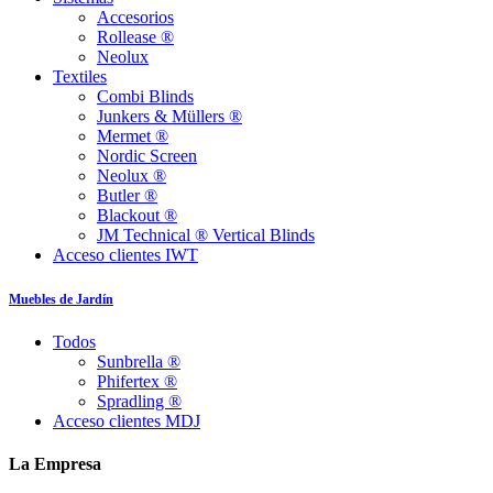
Accesorios
Rollease ®
Neolux
Textiles
Combi Blinds
Junkers & Müllers ®
Mermet ®
Nordic Screen
Neolux ®
Butler ®
Blackout ®
JM Technical ® Vertical Blinds
Acceso clientes IWT
Muebles de Jardín
Todos
Sunbrella ®
Phifertex ®
Spradling ®
Acceso clientes MDJ
La Empresa