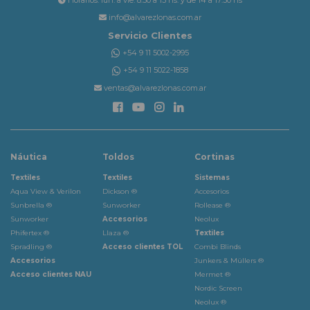
Horarios: lun. a vie. 8:30 a 13 hs. y de 14 a 17:30 hs
info@alvarezlonas.com.ar
Servicio Clientes
+54 9 11 5002-2995
+54 9 11 5022-1858
ventas@alvarezlonas.com.ar
Náutica
Toldos
Cortinas
Textiles
Textiles
Sistemas
Aqua View & Verilon
Dickson ®
Accesorios
Sunbrella ®
Sunworker
Rollease ®
Sunworker
Accesorios
Neolux
Phifertex ®
Llaza ®
Textiles
Spradling ®
Acceso clientes TOL
Combi Blinds
Accesorios
Junkers & Müllers ®
Acceso clientes NAU
Mermet ®
Nordic Screen
Neolux ®