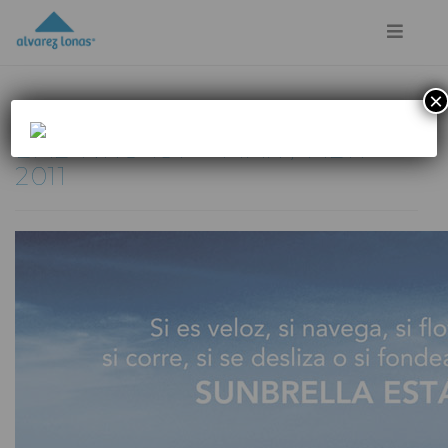
×
1 marzo, 2011
BAB NRO 197 – MAR / ABR
2011