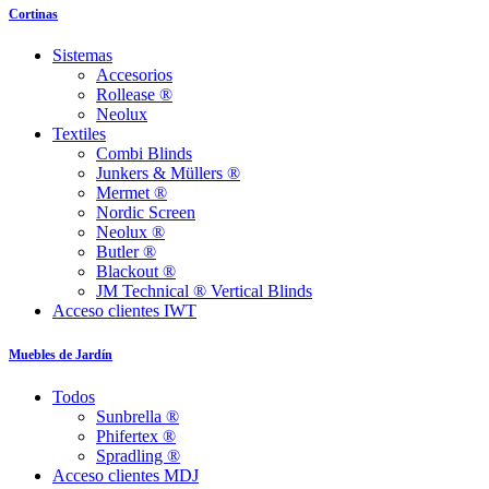
Cortinas
Sistemas
Accesorios
Rollease ®
Neolux
Textiles
Combi Blinds
Junkers & Müllers ®
Mermet ®
Nordic Screen
Neolux ®
Butler ®
Blackout ®
JM Technical ® Vertical Blinds
Acceso clientes IWT
Muebles de Jardín
Todos
Sunbrella ®
Phifertex ®
Spradling ®
Acceso clientes MDJ