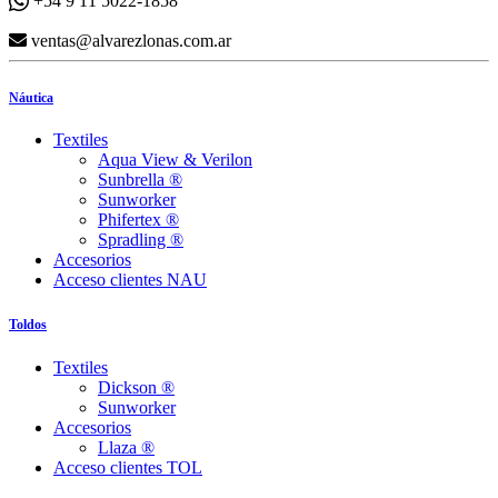
+54 9 11 5022-1858
ventas@alvarezlonas.com.ar
Náutica
Textiles
Aqua View & Verilon
Sunbrella ®
Sunworker
Phifertex ®
Spradling ®
Accesorios
Acceso clientes NAU
Toldos
Textiles
Dickson ®
Sunworker
Accesorios
Llaza ®
Acceso clientes TOL