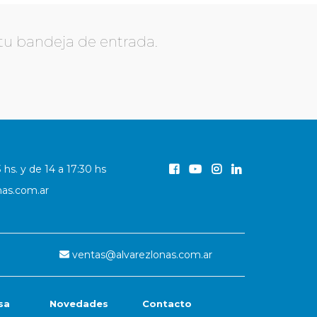
 tu bandeja de entrada.
3 hs. y de 14 a 17:30 hs
nas.com.ar
ventas@alvarezlonas.com.ar
sa
Novedades
Contacto