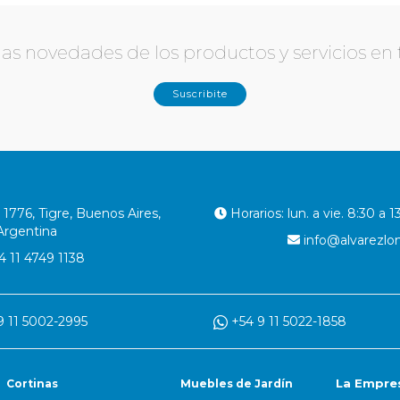
r las novedades de los productos y servicios en
Suscribite
1776, Tigre, Buenos Aires,
Horarios: lun. a vie. 8:30 a 1
Argentina
info@alvarezlo
 11 4749 1138
 11 5002-2995
+54 9 11 5022-1858
La Empre
Cortinas
Muebles de Jardín