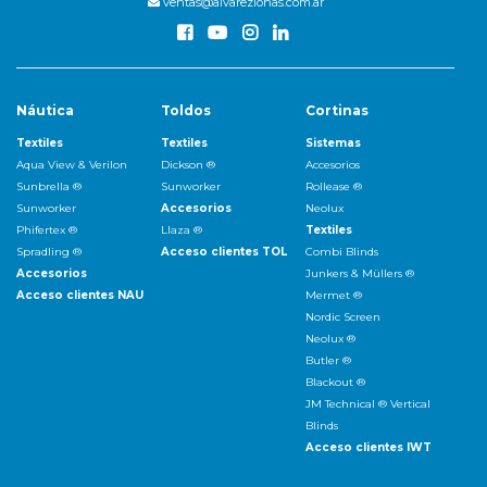
ventas@alvarezlonas.com.ar
Náutica
Toldos
Cortinas
Textiles
Textiles
Sistemas
Aqua View & Verilon
Dickson ®
Accesorios
Sunbrella ®
Sunworker
Rollease ®
Sunworker
Accesorios
Neolux
Phifertex ®
Llaza ®
Textiles
Spradling ®
Acceso clientes TOL
Combi Blinds
Accesorios
Junkers & Müllers ®
Acceso clientes NAU
Mermet ®
Nordic Screen
Neolux ®
Butler ®
Blackout ®
JM Technical ® Vertical
Blinds
Acceso clientes IWT