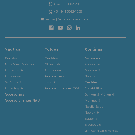
+54 9 11 5002-2995
+54 9 11 5022-1858
ventas@alvarezlonas.com.ar
Náutica
Toldos
Cortinas
Textiles
Textiles
Sistemas
Aqua View & Verilon
Dickson ®
Accesorios
Sunbrella ®
Sunworker
Rollease ®
Sunworker
Accesorios
Neolux
Phifertex ®
Llaza ®
Textiles
Spradling ®
Acceso clientes TOL
Combi Blinds
Accesorios
Junkers & Müllers ®
Acceso clientes NAU
Mermet ®
Nordic Screen
Neolux ®
Butler ®
Blackout ®
JM Technical ® Vertical