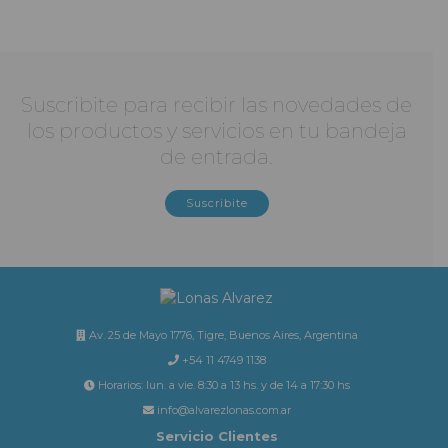
Suscribite para recibir las novedades de
los productos y servicios en tu bandeja
de entrada.
Suscribite
Av. 25 de Mayo 1776, Tigre, Buenos Aires, Argentina
+54 11 4749 1138
Horarios: lun. a vie. 8:30 a 13 hs. y de 14 a 17:30 hs
info@alvarezlonas.com.ar
Servicio Clientes