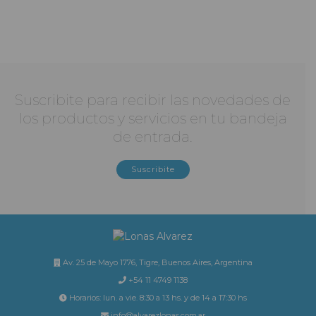
Suscribite para recibir las novedades de
los productos y servicios en tu bandeja
de entrada.
Suscribite
Av. 25 de Mayo 1776, Tigre, Buenos Aires, Argentina
+54 11 4749 1138
Horarios: lun. a vie. 8:30 a 13 hs. y de 14 a 17:30 hs
info@alvarezlonas.com.ar