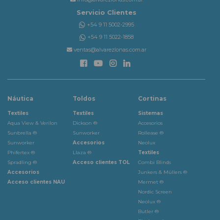
Servicio Clientes
+54 9 11 5002-2995
+54 9 11 5022-1858
ventas@alvarezlonas.com.ar
Náutica
Toldos
Cortinas
Textiles
Textiles
Sistemas
Aqua View & Verilon
Dickson ®
Accesorios
Sunbrella ®
Sunworker
Rollease ®
Sunworker
Accesorios
Neolux
Phifertex ®
Llaza ®
Textiles
Spradling ®
Acceso clientes TOL
Combi Blinds
Accesorios
Junkers & Müllers ®
Acceso clientes NAU
Mermet ®
Nordic Screen
Neolux ®
Butler ®