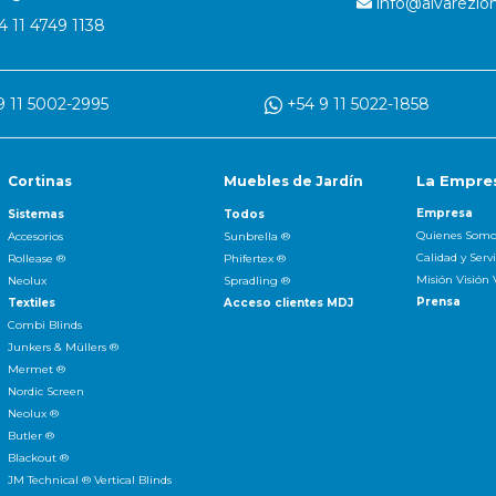
info@alvarezlo
 11 4749 1138
 11 5002-2995
+54 9 11 5022-1858
La Empre
Cortinas
Muebles de Jardín
Empresa
Sistemas
Todos
Quienes Somo
Accesorios
Sunbrella ®
Calidad y Servi
Rollease ®
Phifertex ®
Misión Visión 
Neolux
Spradling ®
Prensa
Textiles
Acceso clientes MDJ
Combi Blinds
Junkers & Müllers ®
Mermet ®
Nordic Screen
Neolux ®
Butler ®
Blackout ®
JM Technical ® Vertical Blinds