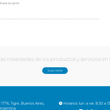
r las novedades de los productos y servicios en
Suscribite
1776, Tigre, Buenos Aires,
Horarios: lun. a vie. 8:30 a 1
Argentina