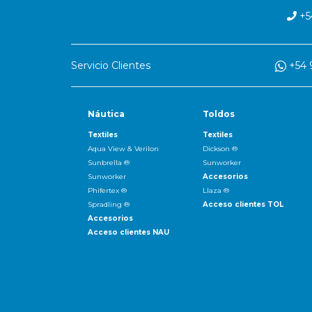
+54
Servicio Clientes
+54 9
Náutica
Toldos
Textiles
Textiles
Aqua View & Verilon
Dickson ®
Sunbrella ®
Sunworker
Sunworker
Accesorios
Phifertex ®
Llaza ®
Spradling ®
Acceso clientes TOL
Accesorios
Acceso clientes NAU