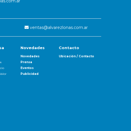
nas.com.ar
ventas@alvarezlonas.com.ar
sa
Novedades
Contacto
Novedades
Ubicación / Contacto
s
Prensa
cio
Eventos
Valor
Publicidad